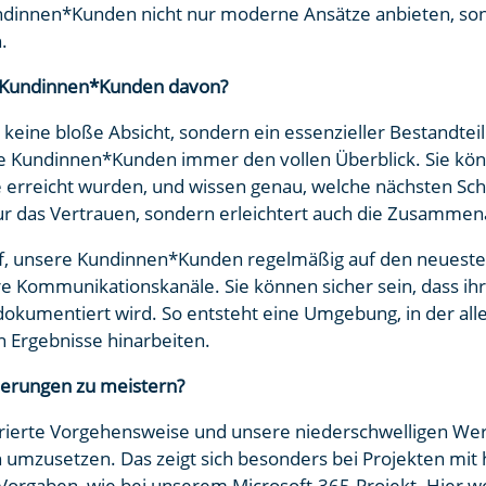
ndinnen*Kunden nicht nur moderne Ansätze anbieten, sond
.
n Kundinnen*Kunden davon?
 keine bloße Absicht, sondern ein essenzieller Bestandteil
 Kundinnen*Kunden immer den vollen Überblick. Sie kön
 erreicht wurden, und wissen genau, welche nächsten Sch
r das Vertrauen, sondern erleichtert auch die Zusammenar
f, unsere Kundinnen*Kunden regelmäßig auf den neuesten
 Kommunikationskanäle. Sie können sicher sein, dass ihr
 dokumentiert wird. So entsteht eine Umgebung, in der all
 Ergebnisse hinarbeiten.
derungen zu meistern?
ierte Vorgehensweise und unsere niederschwelligen Werk
h umzusetzen. Das zeigt sich besonders bei Projekten mi
 Vorgaben, wie bei unserem Microsoft-365-Projekt. Hier w